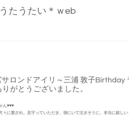
A ＊うたうたい＊ｗeb
サロンドアイリ～三浦 敦子Birthda
ありがとうございました。
ゃん
♥
♥
♥
方々に愛され、見守っていただき、側にいて泣きそうに、本当に嬉しい