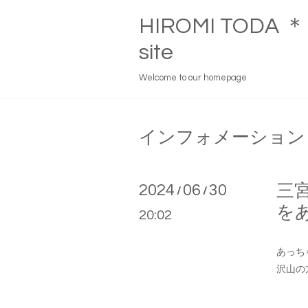
HIROMI TOD
site
Welcome to our homepage
インフォメーション
2024
06
30
三宮
/
/
を
20:02
あっち
沢山の