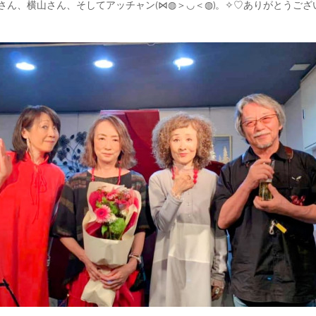
さん、横山さん、そしてアッチャン(⋈◍＞◡＜◍)。✧♡ありがとうござ