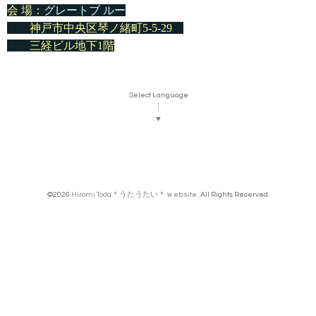
会 場：
グレートブ ルー
神戸市中央区琴ノ緒町5-5-29
三経ビル地下1階
Select Language
▼
©2026
Hiromi Toda＊うたうたい＊ｗeb site
. All Rights Reserved.