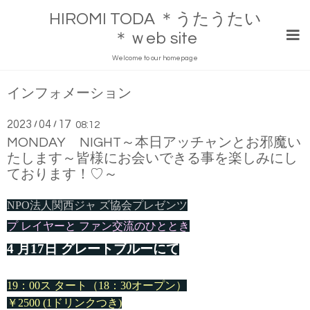
HIROMI TODA ＊うたうたい
＊ｗeb site
Welcome to our homepage
インフォメーション
2023
04
17
/
/
08:12
MONDAY NIGHT～本日アッチャンとお邪魔い
たします～皆様にお会いできる事を楽しみにし
ております！♡～
NPO法人関西ジャ ズ協会プレゼンツ
プ レイヤーと ファン交流のひととき
4 月17日 グレートブルーにて
19：00ス タート（
18：30オープン
）
￥2500 (1ドリンクつき)