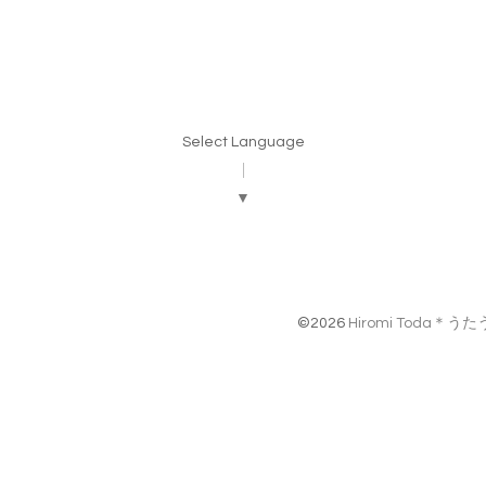
Select Language
▼
©2026
Hiromi Toda＊う