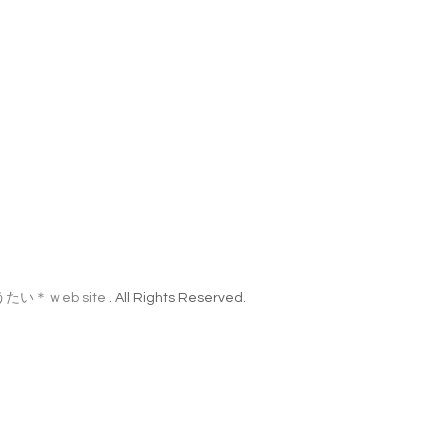
たうたい＊ｗeb site
. All Rights Reserved.