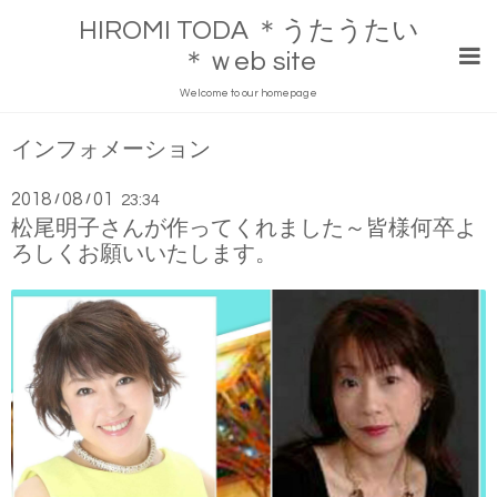
HIROMI TODA ＊うたうたい
＊ｗeb site
Welcome to our homepage
インフォメーション
2018
08
01
/
/
23:34
松尾明子さんが作ってくれました～皆様何卒よ
ろしくお願いいたします。