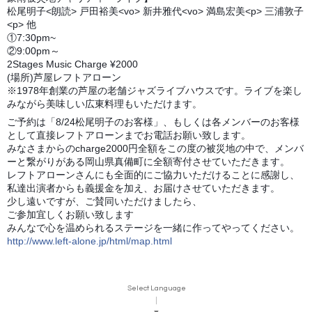
松尾明子<朗読> 戸田裕美<vo> 新井雅代<vo> 満島宏美<p> 三浦敦子
<p> 他
①7:30pm~
②9:00pm～
2Stages Music Charge ¥2000
(場所)芦屋レフトアローン
※1978年創業の芦屋の老舗ジャズライブハウスです。ライブを楽し
みながら美味しい広東料理もいただけます。
ご予約は「8/24松尾明子のお客様」、もしくは各メンバーのお客様
として直接レフトアローンまでお電話お願い致します。
みなさまからのcharge2000円全額をこの度の被災地の中で、メンバ
ーと繋がりがある岡山県真備町に全額寄付させていただきます。
レフトアローンさんにも全面的にご協力いただけることに感謝し、
私達出演者からも義援金を加え、お届けさせていただきます。
少し遠いですが、ご賛同いただけましたら、
ご参加宜しくお願い致します
みんなで心を温められるステージを一緒に作ってやってください。
http://www.left-alone.jp/html/map.html
Select Language