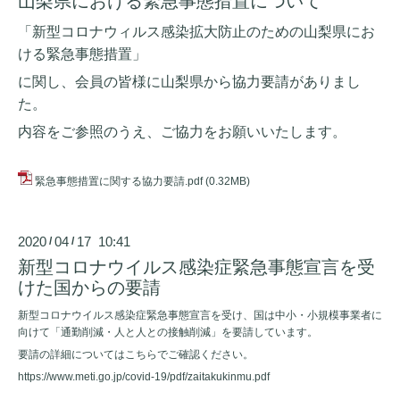
山梨県における緊急事態措置について
「新型コロナウィルス感染拡大防止のための山梨県にお
ける緊急事態措置」
に関し、会員の皆様に山梨県から協力要請がありまし
た。
内容をご参照のうえ、ご協力をお願いいたします。
緊急事態措置に関する協力要請.pdf
(0.32MB)
2020
04
17 10:41
/
/
新型コロナウイルス感染症緊急事態宣言を受
けた国からの要請
新型コロナウイルス感染症緊急事態宣言を受け、国は中小・小規模事業者に
向けて「通勤削減・人と人との接触削減」を要請しています。
要請の詳細についてはこちらでご確認ください。
https://www.meti.go.jp/covid-19/pdf/zaitakukinmu.pdf