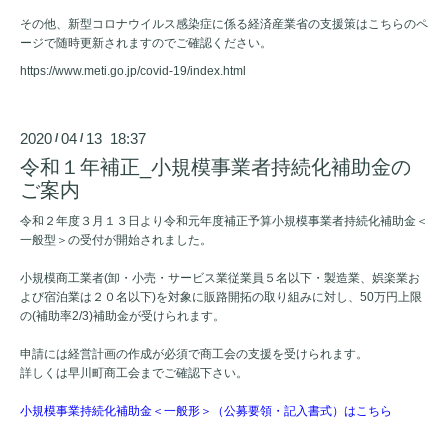
その他、新型コロナウイルス感染症に係る経済産業省の支援策はこちらのペ
ージで随時更新されますのでご確認ください。
https://www.meti.go.jp/covid-19/index.html
2020
04
13 18:37
/
/
令和１年補正_小規模事業者持続化補助金の
ご案内
令和２年度３月１３日より令和元年度補正予算小規模事業者持続化補助金＜
一般型＞の受付が開始されました。
小規模商工業者(卸・小売・サービス業従業員５名以下・製造業、娯楽業お
よび宿泊業は２０名以下)を対象に販路開拓の取り組みに対し、50万円上限
の(補助率2/3)補助金が受けられます。
申請には経営計画の作成が必須で商工会の支援を受けられます。
詳しくは早川町商工会までご確認下さい。
小規模事業持続化補助金＜一般形＞（公募要領・記入書式）はこちら