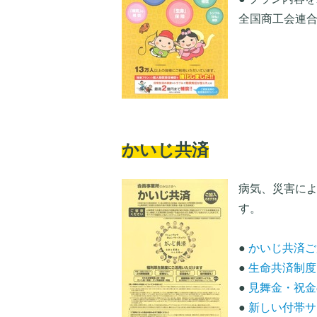
全国商工会連
かいじ共済
病気、災害に
す。
●
かいじ共済ご
●
生命共済制度
●
見舞金・祝金
●
新しい付帯サ