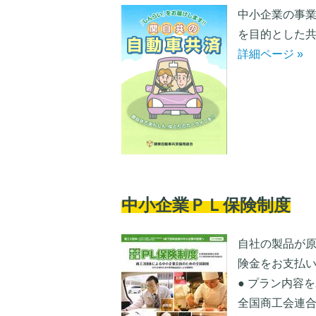
中小企業の事
を目的とした
詳細ページ »
中小企業ＰＬ保険制度
自社の製品が原
険金をお支払
● プラン内容
全国商工会連