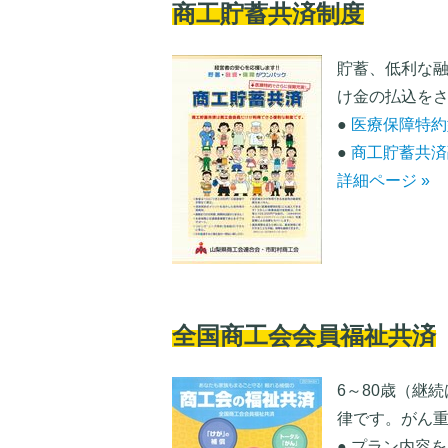
商工貯蓄共済制度
貯蓄、低利な
け金の払込を
●
医療保障特約
●
商工貯蓄共
詳細ページ »
全国商工会会員福祉共済
6～80歳（継
律です。がん
● プラン内容