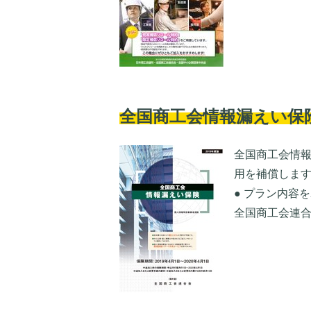
全国商工会情報漏えい保
全国商工会情
用を補償しま
● プラン内容
全国商工会連