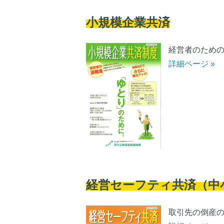
小規模企業共済
経営者のため
詳細ページ »
経営セーフティ共済（中
取引先の倒産