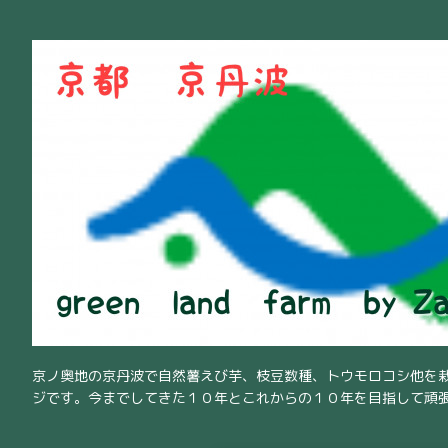
京ノ奥地の京丹波で自然薯えび芋、枝豆数種、トウモロコシ他を
ジです。今までしてきた１０年とこれからの１０年を目指して頑