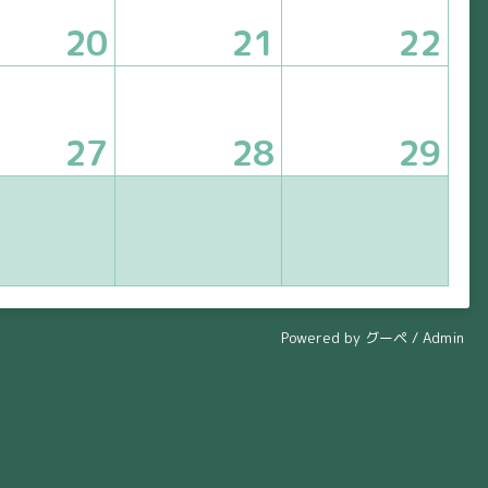
20
21
22
27
28
29
Powered by
グーペ
/
Admin