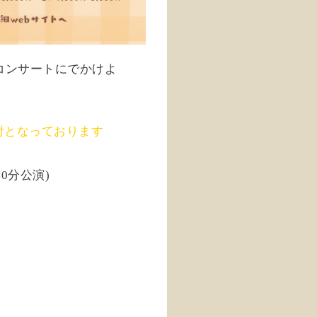
コンサートにでかけよ
付となっております
40分公演)