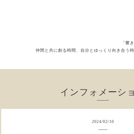
「響
仲間と共に創る時間、自分とゆっくり向き合う
インフォメーシ
2024
/
02
/
10