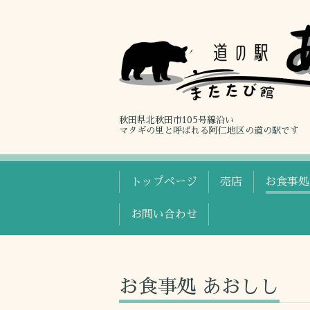
秋田県北秋田市105号線沿い
マタギの里と呼ばれる阿仁地区の道の駅です
トップページ
売店
お食事処
お問い合わせ
お食事処 あおしし