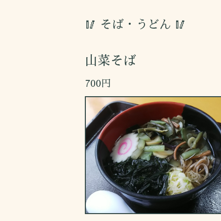
🥢 そば・うどん 🥢
山菜そば
700円