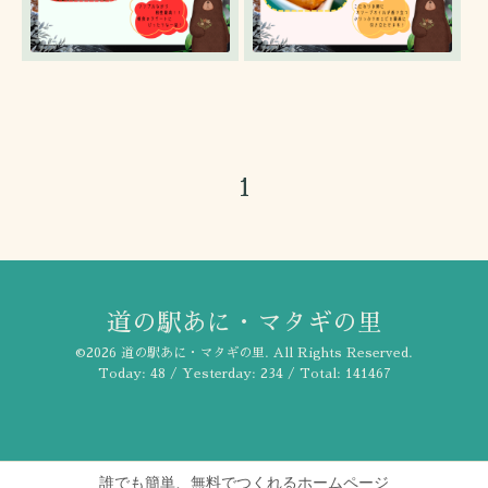
1
道の駅あに・マタギの里
©2026
道の駅あに・マタギの里
. All Rights Reserved.
Today:
48
/ Yesterday:
234
/ Total:
141467
誰でも簡単、無料でつくれるホームページ