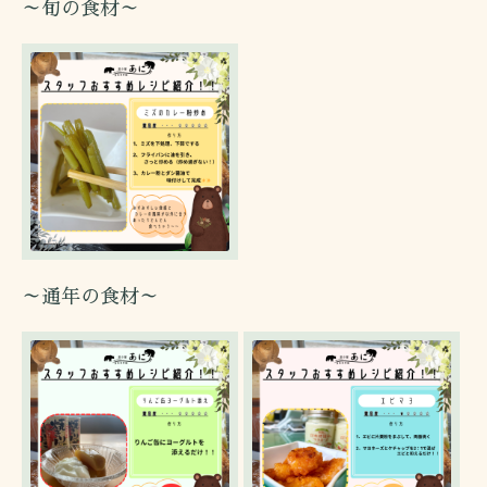
～旬の食材～
～通年の食材～