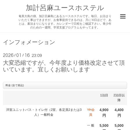
加計呂麻ユースホステル
奄美大島の側、加計呂麻島にあるユースホステルです。毎日、お泊まり
いただく事はできますが、お食事提供できるのは、月に10日ほどで、あ
とは、素泊まりになります。カレンダーで日程をご確認下さい。青少年
のための一週間、学習支援プログラムもやってます。
インフォメーション
2026
01
16
/
/
23:09
大変恐縮ですが、今年度より価格改定させて頂
いています。宜しくお願いします
料金 (全て税込)
1泊目
2泊目以
降
洋室ユニットバス・トイレ付（2室、各定員2または3
YH会
4,900
4,400
人）一般料金
員
円
円
一 般
5,500
5,000