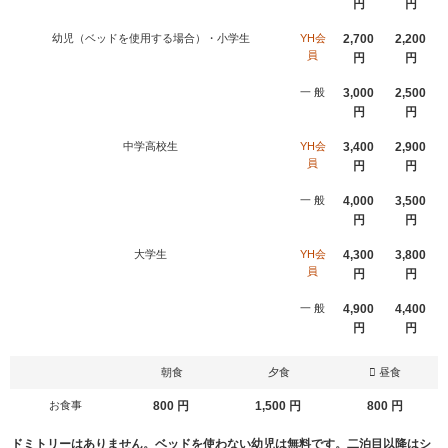
円
円
幼児（ベッドを使用する場合）・小学生
YH会
2,700
2,200
員
円
円
一 般
3,000
2,500
円
円
中学高校生
YH会
3,400
2,900
員
円
円
一 般
4,000
3,500
円
円
大学生
YH会
4,300
3,800
員
円
円
一 般
4,900
4,400
円
円
朝食
夕食
昼食
お食事
800 円
1,500 円
800 円
ドミトリーはありません。ベッドを使わない幼児は無料です。二泊目以降はシ