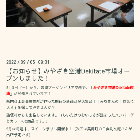
2022
09
05 09:31
/
/
【お知らせ】みやざき空港Dekitate市場オー
プンしました！
9月3日（土）から、宮崎ブーゲンビリア空港で、「
みやざき空港Dekitate市
場
」が開催されています！
県内商工会員事業所が作った期待の新商品が大集合！！みなさんの「お気に
入り」を探してみませんか？
諸塚村からも出品しています。（しいたけのおいしさが詰まったハンバーグ
とカレーの2商品です。）
9月は毎週末、スイーツ祭りも開催中！（次回は美郷町の日向利久庵さんが
出店予定です）