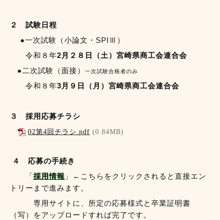
２ 試験日程
●一次試験（小論文・SPIⅢ）
令和８年
2月２８日（土）
宮崎県商工会連合会
●二次試験（面接）
一次試験合格者のみ
令和８年
3月９日（月
）宮崎県商工会連合会
３ 採用応募チラシ
02第4回チラシ.pdf
(0.84MB)
４ 応募の手続き
「
採用情報
」←こちらをクリックされると直接エン
トリーまで進みます。
専用サイトに、所定の応募様式と卒業証明書
（写）をアップロードすれば完了です。