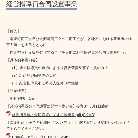
経営指導員合同設置事業
【目的】
南郷町商工会及び北郷町商工会の二商工会が、各地区における事業者の経
営力向上を図るとともに、
伴走型個社支援を強化することを目的に経営指導員の合同設置を行う。
【具体的事業内容】
（1）経営指導員の連携による経営改善普及事業の質の向上
（2）計画的巡回指導の実施
（3）経営指導員不在時の支援体制の整備
【開始時期】
令和8年6月1日～
【経営指導員の合同設置に関する協定書】令和8年6月1日締結
経営指導員の合同設置に関する協定書.pdf
(0.9MB)
【南郷町商工会での勤務日（令和8年度）】※状況により変動いたしますの
で予めご了承ください。
R8年度（6月～3月）.pdf
(0.32MB)