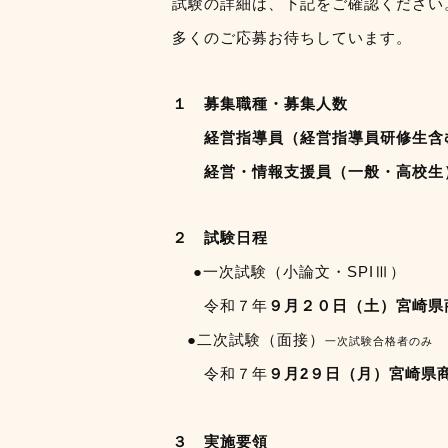
試験の詳細は、下記をご確認ください
多くのご応募お待ちしています。
１ 募集職種・募集人数
経営指導員（経営指導員研修生
経営・情報支援員（一般・高
２ 試験日程
●一次試験（小論文・SPIⅢ）
令和７年
９
月２０日（土）
宮崎県
●二次試験（面接）
一次試験合格者のみ
令和７年
９
月2９日（月
）宮崎県
３ 実施要領