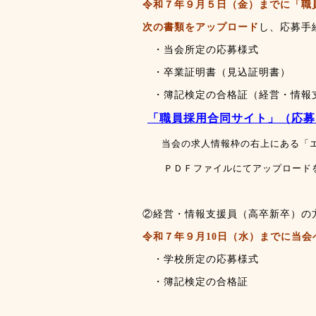
令和７年９月５日（金）までに「職
次の書類をアップロード
し、応募手
・当会所定の応募様式
・卒業証明書（見込証明書）
・簿記検定の合格証（経営・情報支
「職員採用合同サイト」（応募
当会の求人情報枠の右上にある「エ
ＰＤＦファイルにてアップロードを
②経営・情報支援員（高卒新卒）の
令和７年９月10日（水）までに当会
・学校所定の応募様式
・簿記検定の合格証