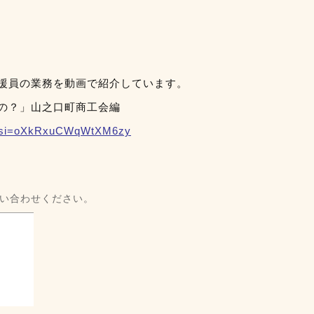
援員の業務を動画で紹介しています。
の？」山之口町商工会編
I?si=oXkRxuCWqWtXM6zy
い合わせください。