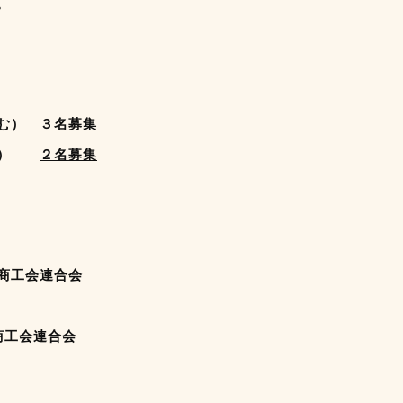
。
含む）
３名募集
校生）
２名募集
商工会連合会
商工会連合会