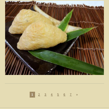
1
2
3
4
5
6
7
»