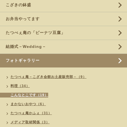
こざきの鉢盛
お弁当やってます
たつべぇ庵の「ピーナツ豆腐」
結婚式－Wedding－
フォトギャラリー
たつべぇ庵－こざき会館お土産販売部－（9）
料理（34）
こんなとこです（19）
まかないおやつ（6）
たつべぇ庵かふぇ（31）
メディア取材関係（3）