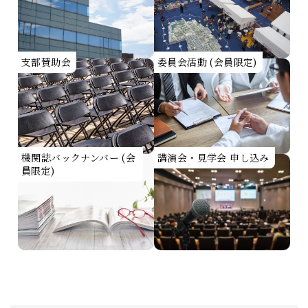
支部賛助会
委員会活動 (会員限定)
機関誌バックナンバー (会
講演会・見学会 申し込み
員限定)