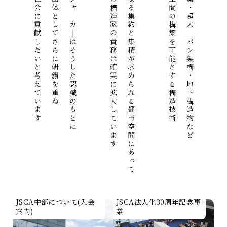
より大きく社会に貢献したいと考えています
構造設計家団体としてさらに研鑽を重ね
JSCA|ジャスカ|はそうした認識のもとに
職能としての構造家の責務は確実に拡大しています
機能のさらなる集約と集積が求められる都市空間にあって
さまざまな空間の構築を可能とする構造技術
超超高層建築・超大スパン架構・地下構造物など
JSCA中部について(入会
JSCA法人化30周年記念事
案内)
業