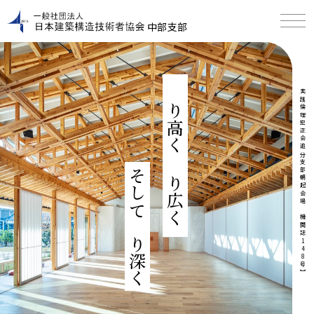
中部支部
より高く より広く
実践倫理宏正会追分支部朝起会場【機関誌148号】
そしてより深く