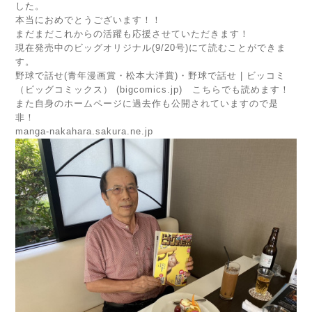
した。
本当におめでとうございます！！
まだまだこれからの活躍も応援させていただきます！
現在発売中のビッグオリジナル(9/20号)にて読むことができま
す。
野球で話せ(青年漫画賞・松本大洋賞)・野球で話せ | ビッコミ
（ビッグコミックス） (bigcomics.jp)
こちらでも読めます！
また自身のホームページに過去作も公開されていますので是
非！
manga-nakahara.sakura.ne.jp