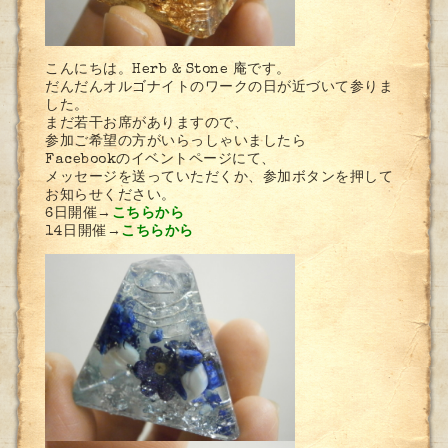
こんにちは。Herb & Stone 庵です。
だんだんオルゴナイトのワークの日が近づいて参りま
した。
まだ若干お席がありますので、
参加ご希望の方がいらっしゃいましたら
Facebookのイベントページにて、
メッセージを送っていただくか、参加ボタンを押して
お知らせください。
6日開催→
こちらから
14日開催→
こちらから