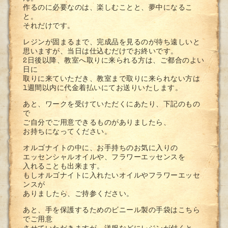
作るのに必要なのは、楽しむことと、夢中になるこ
と。
それだけです。
レジンが固まるまで、完成品を見るのが待ち遠しいと
思いますが、当日は仕込むだけでお終いです。
2日後以降、教室へ取りに来られる方は、ご都合のよい
日に
取りに来ていただき、教室まで取りに来られない方は
1週間以内に代金着払いにてお送りいたします。
あと、ワークを受けていただくにあたり、下記のもの
で
ご自分でご用意できるものがありましたら、
お持ちになってください。
オルゴナイトの中に、お手持ちのお気に入りの
エッセンシャルオイルや、フラワーエッセンスを
入れることも出来ます。
もしオルゴナイトに入れたいオイルやフラワーエッセ
ンスが
ありましたら、ご持参ください。
あと、手を保護するためのビニール製の手袋はこちら
でご用意