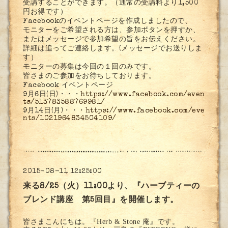
受講
することができます。（通常の受講料より1,500
円お
得です）
Facebookのイベントページを作成しましたので、
モニターをご希望される方は、参加ボタンを押すか、
また
はメッセージで参加希望の旨をお伝えください。
詳細は追ってご連絡します。(メッセージでお送りしま
す
）
モニターの募集は今回の１回のみです。
皆さまのご参加をお待ちしております。
Facebook イベントページ
9月6日(日)・・・
https://www.facebook.com/even
ts/513783588769981/
9月14日(月)・・・
https://www.facebook.com/eve
nts/1021964834504109/
2015-08-11 12:25:00
来る8/25（火）11:00より、『ハーブティーの
ブレンド講座 第5回目』を開催します。
皆さまこんにちは。『Herb & Stone 庵』です。