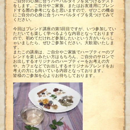
ご自分の心身に合うハーバルタイプを見つけるテスト
をします。ご自分やご家族、またはお友達用にブレン
ドする際の参考になると思いますので、ぜひこの機会
にご自分の心身に合うハーバルタイプを見つけてみて
ください。
今回はブレンド講座の第5回目ですが、いつ参加してい
ただいても楽しく学べるような内容となっております
ので、初めてだけれど参加したいという方がいらっし
ゃいましたら、ぜひご参加ください。大歓迎いたしま
す。
またこの講座は、ご自分やご家族でハーブティーのブ
レンドを楽しみたい方はもちろん、ご自分のサロンで
お出しするオリジナルのハーブティーをお考えの方
や、カフェなどでお出しするオリジナルブレンドをお
考えの方にも向いている内容となっております。
皆様のご参加を心よりお待ちしております。