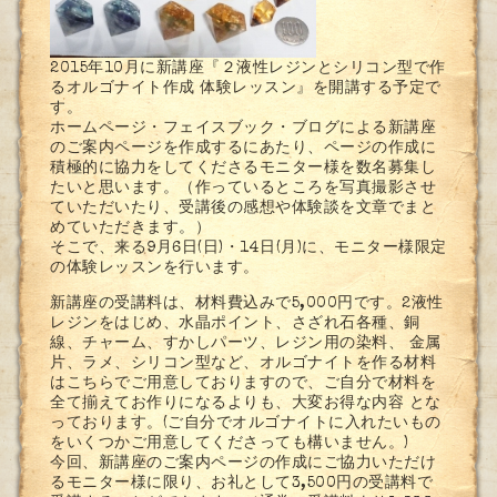
2015年10月に新講座『２液性レジンとシリコン型で
作
るオルゴナイト作成 体験レッスン』を開講する予定で
す。
ホームページ・フェイスブック・ブログによる新講座
のご
案内ページを作成するにあたり、ページの作成に
積極的に
協力をしてくださるモニター様を数名募集し
たいと思いま
す。（作っているところを写真撮影させ
ていただいたり、
受講後の感想や体験談を文章でまと
めていただきます。）
そこで、来る9月6日(日)・14日(月)に、モニター
様限定
の体験レッスンを行います。
新講座の受講料は、材料費込みで5,000円です。2液
性
レジンをはじめ、水晶ポイント、さざれ石各種、銅
線、
チャーム、すかしパーツ、レジン用の染料、 金属
片、ラメ、シリコン型など、オルゴナイトを作る材料
はこちらでご用意しておりますので、ご自分で材料を
全て
揃えてお作りになるよりも、大変お得な内容 とな
っております。(ご自分でオルゴナイトに入れたいも
の
をいくつかご用意してくださっても構いません。)
今回、新講座のご案内ページの作成にご協力いただけ
るモ
ニター様に限り、お礼として3,500円の受講料で