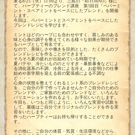
来る8/25（火）11:00より、三島の『RITORNO』様に
て、ハーブティーのブレンド講座
第5回
目『
ペパーミ
ント・スペアミントをベースにしたブレンド
』を開催
します。
今回は、
ペパーミントとスペアミントをベースにした
ブレンドレシピ
を学びます。
ミントはどのハーブにも合わせやすく、親しみのある
味と心身の調子を整えてくれる様々な効果が期待でき
るハーブとして有名です。
なので、美味しさや働きを目的とした、たくさんのブ
レンドレシピを作ることができます。
そろそろ夏の疲れが出始めている時期です。
夏バテや、冷たいもののとりすぎ・暴飲暴食などによ
る消化器系の不調、冷房による冷え、お盆明けの仕事
始めや新学期を迎える前の緊張感による不調な
ど・・・
心身の状態を整えてくれるミント系のブレンドレシピ
を、ご自分の手で作ってみませんか？ご自分のための
ブレンドや、ご家族のためのブレンドなど、いろんな
バリエーションを作れるよう、お手伝いいたします。
今回も、いつもと同じように、いろんな実習や試飲を
して、最後はご自分でオリジナルのブレンドを作る実
習をいたします。
作ったハーブティーはお持ち帰りすることができま
す。
その他に、ご自分の体質・気質・生活環境などから、