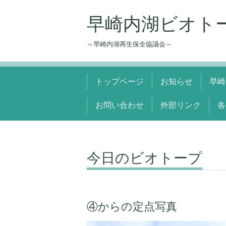
早崎内湖ビオト
～早崎内湖再生保全協議会～
トップページ
お知らせ
早崎
お問い合わせ
外部リンク
各
今日のビオトープ
④からの定点写真