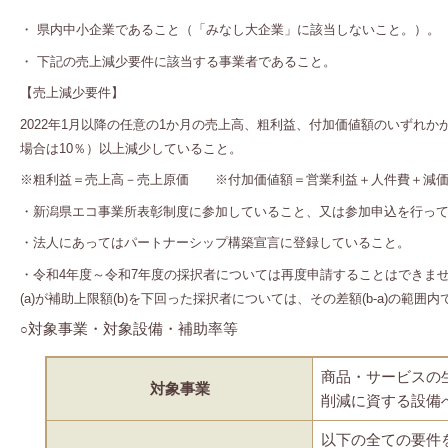
・ 県内中小企業であること（「みなし大企業」に該当しないこと。）。
・ 下記の売上減少要件に該当する事業者であること。
【売上減少要件】
2022年1月以降の任意の1か月の売上高、粗利益、付加価値額のいずれかが、
場合は10％）以上減少していること。
※粗利益＝売上高－売上原価 ※付加価値額＝営業利益＋人件費＋減価
・新潟県エコ事業所表彰制度に参加していること、又は参加申込を行っ
・法人にあってはパートナーシップ構築宣言に登録していること。
・令和4年度～令和7年度の採択者については再度申請することはできま
(a)が補助上限額(b)を下回った採択者については、その差額(b-a)の範
対象事業・対象設備・補助率等
○
商品・サービスの
対象事業
削減に資する設備
以下の全ての要件