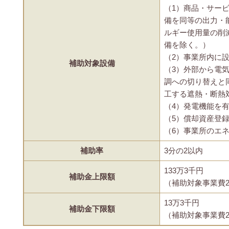
（1）商品・サー
備を同等の出力・
ルギー使用量の削
備を除く。）
（2）事業所内に
補助対象設備
（3）外部から電
調への切り替えと
工する遮熱・断熱
（4）発電機能を
（5）償却資産登
（6）事業所のエ
補助率
3分の2以内
133万3千円
補助金上限額
（補助対象事業費2
13万3千円
補助金下限額
（補助対象事業費2