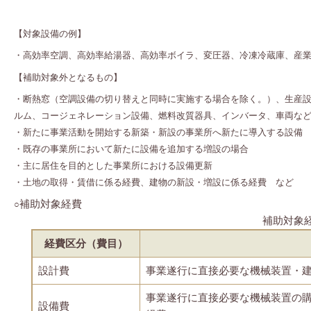
【対象設備の例】
・高効率空調、高効率給湯器、高効率ボイラ、変圧器、冷凍冷蔵庫、産
【補助対象外となるもの】
・断熱窓（空調設備の切り替えと同時に実施する場合を除く。）、生産
ルム、コージェネレーション設備、燃料改質器具、インバータ、車両な
・新たに事業活動を開始する新築・新設の事業所へ新たに導入する設備
・既存の事業所において新たに設備を追加する増設の場合
・主に居住を目的とした事業所における設備更新
・土地の取得・賃借に係る経費、建物の新設・増設に係る経費 など
補助対象経費
○
補助対象
経費区分（費目）
設計費
事業遂行に直接必要な機械装置・
事業遂行に直接必要な機械装置の
設備費