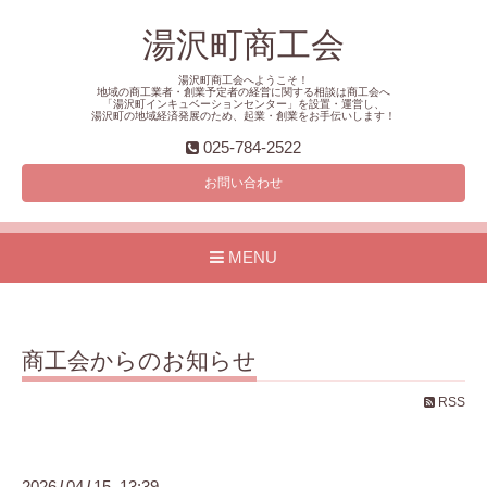
湯沢町商工会
湯沢町商工会へようこそ！
地域の商工業者・創業予定者の経営に関する相談は商工会へ
「湯沢町インキュベーションセンター」を設置・運営し、
湯沢町の地域経済発展のため、起業・創業をお手伝いします！
025-784-2522
お問い合わせ
MENU
商工会からのお知らせ
RSS
2026
04
15 13:39
/
/