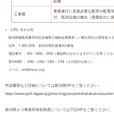
経費
事業遂行に直接必要な配管や配電
工事費
付、既存設備の撤去（廃棄処分に
○ お問い合わせ先
新潟県価格高騰等対応設備導入補助金事務局（一般社団法人環境省エ
住所：〒950-2035 新潟市西区新通451番地
電話番号 ： 050－3092－2650（通話料がかかりますのでご注意くだ
受付時間 ： 10時～12時／13時～17時（土日祝日を除く）
メール：es8@eecp.or.jp
申請書類など詳細については新潟県HPをご覧ください。
https://www.pref.niigata.lg.jp/sec/sogyosuishin/kakakukoutoushie
新潟県エコ事業所表彰制度については下記HPをご覧ください。