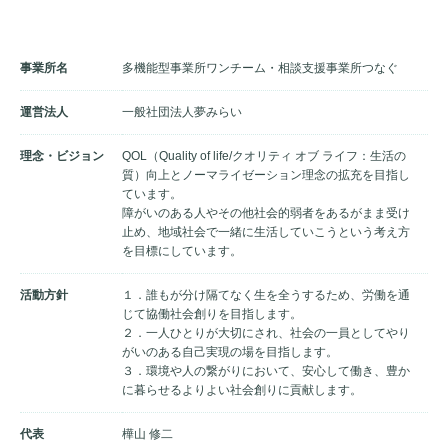
事業所名
多機能型事業所ワンチーム・相談支援事業所つなぐ
運営法人
一般社団法人夢みらい
理念・ビジョン
QOL（Quality of life/クオリティ オブ ライフ：生活の
質）向上とノーマライゼーション理念の拡充を目指し
ています。
障がいのある人やその他社会的弱者をあるがまま受け
止め、地域社会で一緒に生活していこうという考え方
を目標にしています。
活動方針
１．誰もが分け隔てなく生を全うするため、労働を通
じて協働社会創りを目指します。
２．一人ひとりが大切にされ、社会の一員としてやり
がいのある自己実現の場を目指します。
３．環境や人の繋がりにおいて、安心して働き、豊か
に暮らせるよりよい社会創りに貢献します。
代表
樺山 修二