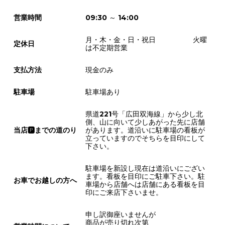
営業時間
09:30 ～ 14:00
月・木・金・日・祝日 火曜
定休日
は不定期営業
支払方法
現金のみ
駐車場
駐車場あり
県道221号「広田双海線」から少し北
側、山に向いて少しあがった先に店舗
当店🅿までの道のり
があります。道沿いに駐車場の看板が
立っていますのでそちらを目印にして
下さい。
駐車場を新設し現在は道沿いにござい
ます。看板を目印にご駐車下さい。駐
お車でお越しの方へ
車場から店舗へは店舗にある看板を目
印にご来店下さいませ。
申し訳御座いませんが
商品が売り切れ次第