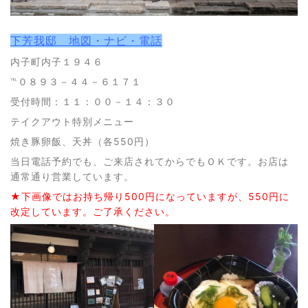
下芳我邸 地図・ナビ・電話
内子町内子１９４６
℡０８９３－４４－６１７１
受付時間：１１：００－１４：３０
テイクアウト特別メニュー
焼き豚卵飯、天丼（各550円）
当日電話予約でも、ご来店されてからでもＯＫです。お店は
通常通り営業しています。
★下画像ではお持ち帰り500円になっていますが、550円に
改定しています。ご了承ください。