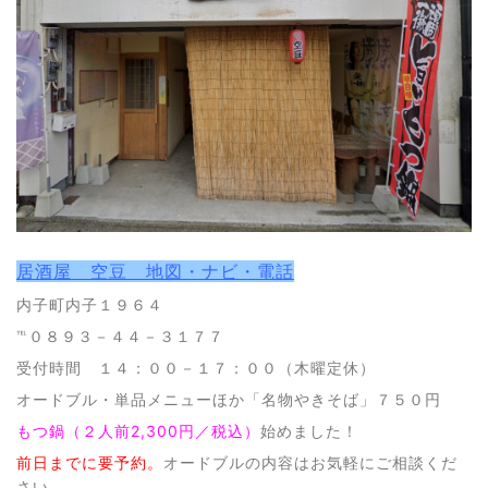
居酒屋 空豆 地図・ナビ・電話
内子町内子１９６４
℡０８９３－４４－３１７７
受付時間 １４：００－１７：００（木曜定休）
オードブル・単品メニューほか「名物やきそば」７５０円
もつ鍋（２人前2,300円／税込）
始めました！
前日までに要予約。
オードブルの内容はお気軽にご相談くだ
さい。