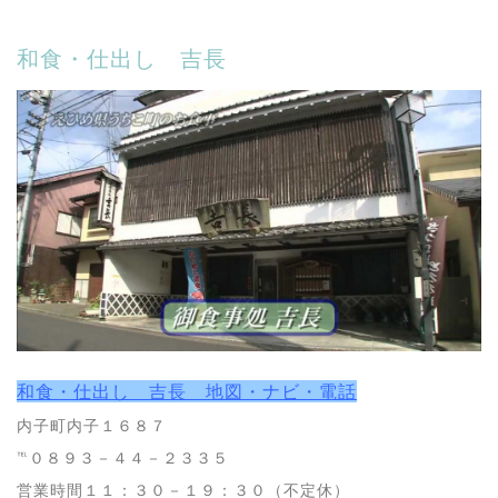
和食・仕出し 吉長
和食・仕出し 吉長 地図・ナビ・電話
内子町内子１６８７
℡０８９３－４４－２３３５
営業時間１１：３０－１９：３０（不定休）