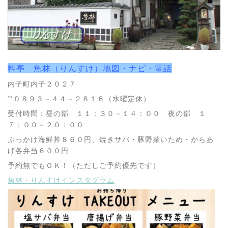
料亭 魚林（りんすけ）地図・ナビ・電話
内子町内子２０２７
℡０８９３－４４－２８１６（水曜定休）
受付時間：昼の部 １１：３０－１４：００ 夜の部 １
７：００－２０：００
ぶっかけ海鮮丼８６０円、焼きサバ・豚野菜いため・からあ
げ各弁当６００円
予約無でもＯＫ！（ただしご予約優先です）
魚林・りんすけインスタグラム