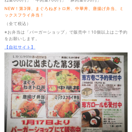
NEW！第3弾、まぐろねぎトロ丼、中華丼、唐揚げ弁当、ミ
ックスフライ弁当！
（全て税込）
※お弁当は「バーガーショップ」で販売中！10個以上はご予約
をお願いします。
【自社サイト】