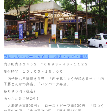
フレッシュパークからり 地図・ナビ・電話
内子町内子２４５２ ℡０８９３－４３－１１２２
受付時間 １０：００－１５：００
「内子豚もろ味焼き弁当」「内子豚しょうが焼き弁当」「内
子豚とんかつ弁当」「ハンバーグ弁当」
各６９０円（税込）
あったか弁当第2弾！
「大海老天重800円」「ローストビーフ重900円」「鶏つく
ね重600円」「牛肉重700円」「豚肉重650円」