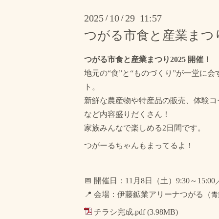
2025
10
29 11:57
/
/
つがる市食と産業まつり
つがる市食と産業まつり2025 開催！
地元の“食”と“ものづくり”が一堂に
ト。
新鮮な農産物や特産品の販売、体験コ
など内容盛りだくさん！
家族みんなで楽しめる2日間です。
つがーるちゃんもまってるよ！
📅 開催日：11月8日（土）9:30～15:00／
📍 会場：伊藤鉱業アリーナつがる（
青
チラシ完成.pdf
(3.98MB)