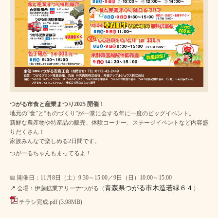
つがる市食と産業まつり2025 開催！
地元の“食”と“ものづくり”が一堂に会する年に一度のビッグイベント。
新鮮な農産物や特産品の販売、体験コーナー、ステージイベントなど内容盛
りだくさん！
家族みんなで楽しめる2日間です。
つがーるちゃんもまってるよ！
📅 開催日：11月8日（土）9:30～15:00／9日（日）10:00～15:00
青森県つがる市木造若緑６４
📍 会場：伊藤鉱業アリーナつがる（
）
チラシ完成.pdf
(3.98MB)