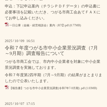
申込：下記申込案内（チラシＰＤＦデータ）の申込書に
必要事項を記載いただき、
つがる市商工会あてＦＡＸに
てお申し込みください。
一日公庫（金融・経営相談会）案内（R7②.pdf
(0.77MB)
2025
/
10
/
09 16:51
令和７年度つがる市中小企業景況調査（7月
～9月期）調査報告について
つがる市商工会では、市内中小企業者を対象に中小企業
景況調査を実施しております。
令和７年度第2
四半期（7
月～9
月期）の結果がまとまりま
したので公表いたします。
【報告書】つがる市中小企業景況調査(令和7年7-9月期) .pdf
(1.03MB)
2025
/
10
/
07 17:15