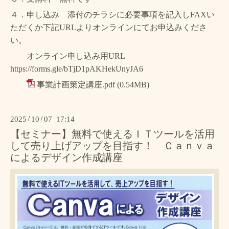
４．申し込み 添付のチラシに必要事項を記入しFAXい
ただくか下記URLよりオンラインにてお申込みくださ
い。
オンライン申し込み用URL
https://forms.gle/bTjD1pAKHekUnyJA6
事業計画策定講座.pdf
(0.54MB)
2025
/
10
/
07 17:14
【セミナー】無料で使えるＩＴツールを活用
して売り上げアップを目指す！ Ｃａｎｖａ
によるデザイン作成講座