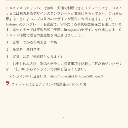
Ｃａｎｖａ（キャンバ）は無料・安価で利用できるＩＴツールです。Ｃａｎ
ｖａには魅力あるデザインのテンプレートが豊富にそろっており、これを活
用することによってプロ並みのデザインが簡単に作成できます。また、
Instagramのテンプレートも豊富で、SNSによる事業収益確保にも適していま
す。本セミナーでは実習形式で実際にInstagramのデザインを作成します。Ｃ
ａｎｖａ活用で販促の生産性を向上させましょう。
１．会場 つがる市商工会 本所
２．受講料 無料です
３．定員 20名（先着順となります）
４．お申し込み方法 別添のチラシに必要事項を記載してFAX送信いただく
か、下記URLからオンラインでお申し込みください。
オンライン申し込みURL
https://forms.gle/LN36zyu2A81oqoj39
Ｃａｎｖａによるデザイン作成講座.pdf
(0.55MB)
1