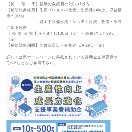
【補 助 率】補助対象経費の2分の1以内
【補助対象経費】生産プロセスの改善、生産性の向上、収益構
造の強化に
資する設備投資・システム投資、改修・改装
に係る経費
【 公 募 期 間 】令和8年1月30日（金）～令和9年1月29日
（金）
【補助対象期間】交付決定日～令和9年1月29日（金）
詳しくは
県ホームページ
に掲載されている補助金交付要綱や
Q＆Aなどをご参照下さい。