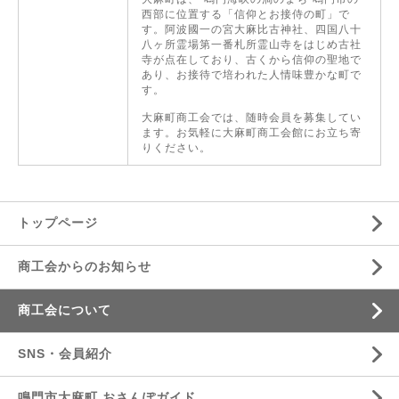
西部に位置する「信仰とお接侍の町」で
す。阿波國一の宮大麻比古神社、四国八十
八ヶ所霊場第一番札所霊山寺をはじめ古社
寺が点在しており、古くから信仰の聖地で
あり、お接待で培われた人情味豊かな町で
す。
大麻町商工会では、随時会員を募集してい
ます。お気軽に大麻町商工会館にお立ち寄
りください。
トップページ
商工会からのお知らせ
商工会について
SNS・会員紹介
鳴門市大麻町 おさんぽガイド