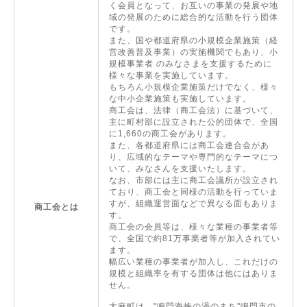
く会員となって、お互いの事業の発展や地
域の発展のために総合的な活動を行う団体
です。
また、国や都道府県の小規模企業施策（経
営改善普及事業）の実施機関でもあり、小
規模事業者 のみなさまを支援するために
様々な事業を実施しています。
もちろん小規模企業施策だけでなく、様々
な中小企業施策も実施しています。
商工会は、法律（商工会法）に基づいて、
主に町村部に設立された公的団体で、全国
に1,660の商工会があります。
また、各都道府県には商工会連合会があ
り、広域的なテーマや専門的なテーマにつ
いて、みなさんを支援いたします。
なお、市部には主に商工会議所が設立され
ており、商工会と同様の活動を行っていま
すが、組織運営面などで異なる面もありま
商工会とは
す。
商工会の会員等は、様々な業種の事業者等
で、全国で約81万事業者等が加入されてい
ます。
幅広い業種の事業者が加入し、これだけの
規模と組織率を有する団体は他にはありま
せん。
大麻町は、"鳴門海峡の渦のまち"鳴門市の