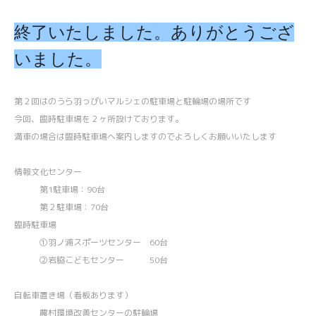
終了いたしました。ありがとうござ
いました。
第２回はのうら羽っぴいマルシェの駐車場と駐輪場の場所です
今回、臨時駐車場を２ヶ所設けております。
満車の場合は臨時駐車場へ案内しますのでよろしくお願いいたします
情報文化センター
第1駐車場：90台
第２駐車場：70台
臨時駐車場
①羽ノ浦スポーツセンター 60台
②岩脇こどもセンター 50台
自転車置き場（看板あります）
農村環境改善センターの駐輪場