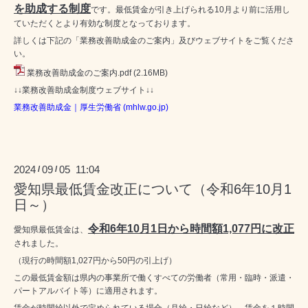
を助成する制度
です。最低賃金が引き上げられる10月より前に活用し
ていただくとより有効な制度となっております。
詳しくは下記の「業務改善助成金のご案内」及びウェブサイトをご覧くださ
い。
業務改善助成金のご案内.pdf
(2.16MB)
↓↓業務改善助成金制度ウェブサイト↓↓
業務改善助成金｜厚生労働省 (mhlw.go.jp)
2024
09
05 11:04
/
/
愛知県最低賃金改正について（令和6年10月1
日～）
令和6年10月1日から時間額1,077円
に改正
愛知県最低賃金は、
されました。
（現行の時間額1,027円から50円の引上げ）
この最低賃金額は県内の事業所で働くすべての労働者（常用・臨時・派遣・
パートアルバイト等）に適用されます。
賃金が時間給以外で定められている場合（月給・日給など）、賃金を１時間