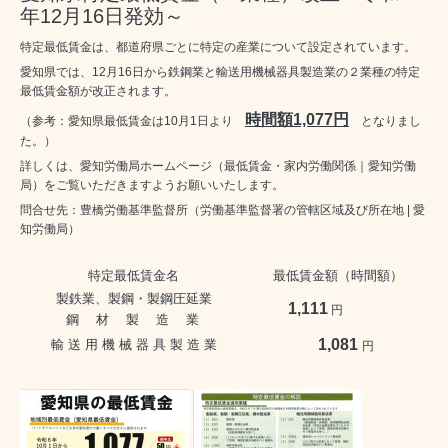
年12月16日発効～
特定最低賃金は、都道府県ごとに特定の産業について設定されています。
愛知県では、12月16日から鉄鋼業と輸送用機械器具製造業の２業種の特定
最低賃金額が改正されます。
時間額1,077円
（参考：愛知県最低賃金は10月1日より
となりまし
た。）
詳しくは、愛知労働局ホームページ（
最低賃金・家内労働関係｜愛知労働
局
）をご覧いただきますようお願いいたします。
問合せ先：豊橋労働基準監督所（
労働基準監督署の管轄区域及び所在地 | 愛
知労働局
）
特定最低賃金名
最低賃金額（時間額）
製鉄業、製鋼・製鋼圧延業
1,111
円
鋼 材 製 造 業
1,081
輸 送 用 機 械 器 具 製 造 業
円