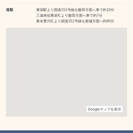
道順
東栄駅より国道151号線を飯田方面へ車で約10分
三遠南信東栄ICより飯田方面へ車で約7分
東名豊川ICより国道151号線を新城方面へ約60分