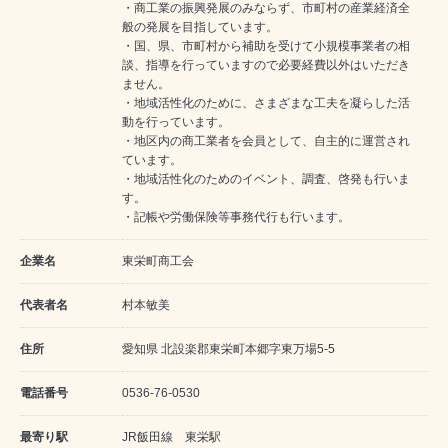
・商工業の振興発展のみならず、市町村の産業経済全
般の発展を目指しています。
・国、県、市町村から補助を受けて小規模事業者の相
談、指導を行っていますので必要経費以外はいただき
ません。
・地域活性化のために、さまざまな工夫を凝らした活
動を行っています。
・地区内の商工業者を会員として、自主的に運営され
ています。
・地域活性化のためのイベント、調査、啓発も行いま
す。
・記帳や労働保険等事務代行も行います。
企業名
東栄町商工会
代表者名
村本敏美
住所
愛知県 北設楽郡東栄町本郷字東万場5-5
電話番号
0536-76-0530
最寄り駅
JR飯田線 東栄駅