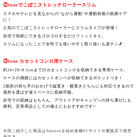
②
toneでこぼこストレッチローラースリム
スマホやテレビを見ながらの”ながら運動”や運動前後の筋膜ケア
に！
人気のでこぼこストレッチローラーにスリムタイプが登場！
自宅で気軽にできるゴロゴロするだけフィットネス。
スリムになったことで女性でも使いやすく取り扱いも楽チン🎵
③
tone カセットコンロ用ケース
約34×29×9.5cmまでのカセットコンロを収納できる専用ケース。
ケースの側面にはカセットボンベが収納できるポケットつき！
2箇所の持ち手のおかげで縦置き・横置きどちらにも対応できるので
場所を選ばず省スペースに収納可能。
自宅での収納はもちろん、アウトドアやキャンプへの持ち運びにも
便利。災害用品としての備えにもおすすめです✨
今回ご紹介した商品はAmazonを始め各種ECサイトや量販店で発売
予定🎵