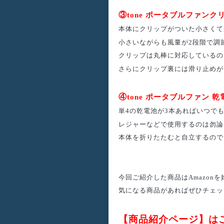
③
tone ポータブルファンク
本体にクリップがついた小さくて
小さいながらも風量が2段階で調
クリップは丸棒に対応しているの
さらにクリップ裏には滑り止めが
④
tone ポータブルファン 
単4の乾電池が3本あればいつで
レジャーなどで使用するのは勿論
本体を折りたたむと自立するので
今回ご紹介した商品はAmazon
気になる商品があればぜひチェッ
【商品紹介ページ】は