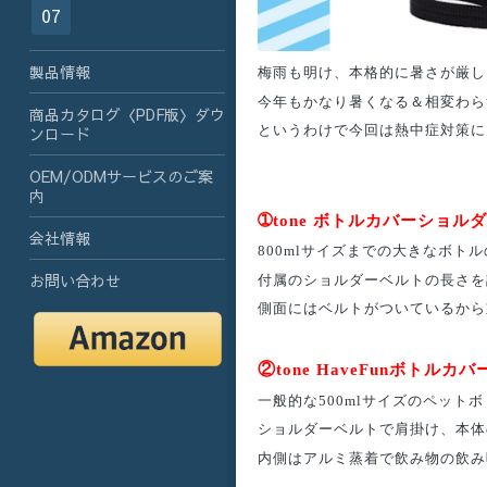
07
製品情報
梅雨も明け、本格的に暑さが厳しく
今年もかなり暑くなる＆相変わら
商品カタログ〈PDF版〉ダウ
というわけで今回は熱中症対策に
ンロード
OEM/ODMサービスのご案
内
➀
tone ボトルカバーショル
会社情報
800mlサイズまでの大きなボト
お問い合わせ
付属のショルダーベルトの長さを
側面にはベルトがついているから
②
tone HaveFunボトルカバ
一般的な500mlサイズのペット
ショルダーベルトで肩掛け、本体
内側はアルミ蒸着で飲み物の飲み