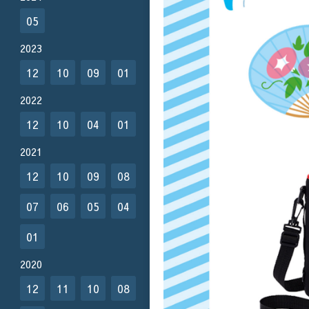
05
2023
12
10
09
01
2022
12
10
04
01
2021
12
10
09
08
07
06
05
04
01
2020
12
11
10
08