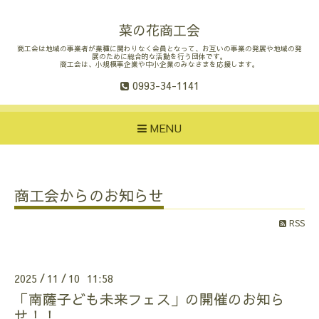
菜の花商工会
商工会は地域の事業者が業種に関わりなく会員となって、お互いの事業の発展や地域の発
展のために総合的な活動を行う団体です。
商工会は、小規模事企業や中小企業のみなさまを応援します。
0993-34-1141
MENU
商工会からのお知らせ
RSS
2025
11
10 11:58
/
/
「南薩子ども未来フェス」の開催のお知ら
せ！！