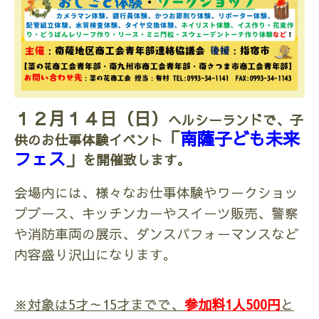
１２月１４日（日）
ヘルシーランドで、子
「
南薩子ども未来
供のお仕事体験イベント
フェス
」
を開催致します。
会場内には、様々なお仕事体験やワークショッ
プブース、キッチンカーやスイーツ販売、警察
や消防車両の展示、ダンスパフォーマンスなど
内容
盛り沢山になります。
※対象は5才～15才までで、
参加
料1人500円
と