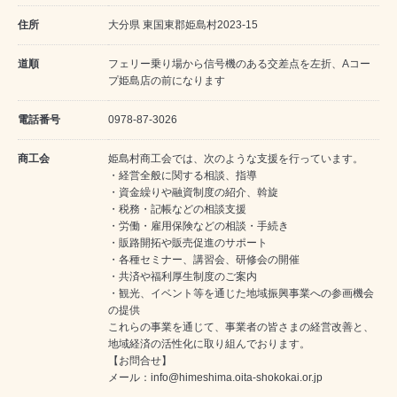
住所
大分県 東国東郡姫島村2023-15
道順
フェリー乗り場から信号機のある交差点を左折、Aコー
プ姫島店の前になります
電話番号
0978-87-3026
商工会
姫島村商工会では、次のような支援を行っています。
・経営全般に関する相談、指導
・資金繰りや融資制度の紹介、斡旋
・税務・記帳などの相談支援
・労働・雇用保険などの相談・手続き
・販路開拓や販売促進のサポート
・各種セミナー、講習会、研修会の開催
・共済や福利厚生制度のご案内
・観光、イベント等を通じた地域振興事業への参画機会
の提供
これらの事業を通じて、事業者の皆さまの経営改善と、
地域経済の活性化に取り組んでおります。
【お問合せ】
メール：info@himeshima.oita-shokokai.or.jp