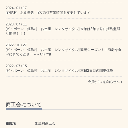
2024
01
17
/
/
[姫島村 お食事処 姫乃家] 営業時間を変更しています
2023
07
11
/
/
[ビ・ボーン 姫島村 お土産 レンタサイクル] 今年は3年ぶりに姫島盆踊
り開催！！！
2022
10
27
/
/
[ビ・ボーン 姫島村 お土産 レンタサイクル] 観光シーズン！！海老を食
べにきてくださー－－い!(^^)!
2022
07
15
/
/
[ビ・ボーン 姫島村 お土産 レンタサイクル] 本日2日目の職場体験
会員からのお知らせへ
商工会について
組織名
姫島村商工会