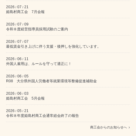
2026
07
21
/
/
姫島村商工会 7月会報
2026
07
09
/
/
令和８度経営指導員採用試験のご案内
2026
07
07
/
/
最低賃金引き上げに伴う支援・後押しを強化しています。
2026
06
11
/
/
外国人雇用は、ルールを守って適正に！
2026
06
05
/
/
R08 大分県外国人労働者等就業環境等整備促進補助金
2026
06
03
/
/
姫島村商工会 5月会報
2026
05
21
/
/
令和８年度姫島村商工会通常総会終了の報告
商工会からのお知らせへ