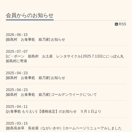
会員からのお知らせ
RSS
2026
06
15
/
/
[姫島村 お食事処 姫乃家] お知らせ
2025
07
07
/
/
[ビ・ボーン 姫島村 お土産 レンタサイクル] 2025.7.13日ににっぽん丸
姫島村に寄港
2025
04
23
/
/
[姫島村 お食事処 姫乃家] お知らせ
2025
04
23
/
/
[姫島村 お食事処 姫乃家] ゴールデンウイークについて
2025
04
11
/
/
[お食事処 もりえい] 【価格改定】のお知らせ ５月１日より
2025
03
15
/
/
[姫島長命草 長命屋（ながいきや）] ホームページリニューアルしました