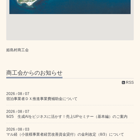
姫島村商工会
商工会からのお知らせ
RSS
2026
08
07
/
/
宿泊事業者ＤＸ推進事業費補助金について
2026
08
07
/
/
9/25 生成AIをビジネスに活かす！売上UPセミナー（基本編）のご案内
2026
08
03
/
/
マル経（小規模事業者経営改善資金貸付）の金利改定（8/3）について