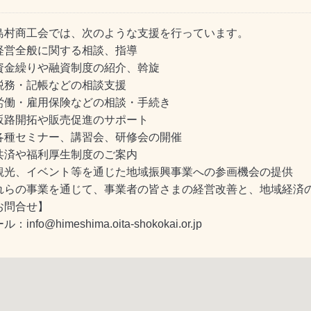
島村商工会では、次のような支援を行っています。
経営全般に関する相談、指導
資金繰りや融資制度の紹介、斡旋
税務・記帳などの相談支援
労働・雇用保険などの相談・手続き
販路開拓や販売促進のサポート
各種セミナー、講習会、研修会の開催
共済や福利厚生制度のご案内
観光、イベント等を通じた地域振興事業への参画機会の提供
れらの事業を通じて、事業者の皆さまの経営改善と、地域経済
お問合せ】
：info@himeshima.oita-shokokai.or.jp