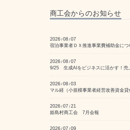
商工会からのお知らせ
2026
08
07
/
/
宿泊事業者ＤＸ推進事業費補助金につ
2026
08
07
/
/
9/25 生成AIをビジネスに活かす！
2026
08
03
/
/
マル経（小規模事業者経営改善資金貸付
2026
07
21
/
/
姫島村商工会 7月会報
2026
07
09
/
/