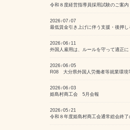
令和８度経営指導員採用試験のご案内
2026
07
07
/
/
最低賃金引き上げに伴う支援・後押し
2026
06
11
/
/
外国人雇用は、ルールを守って適正に
2026
06
05
/
/
R08 大分県外国人労働者等就業環境
2026
06
03
/
/
姫島村商工会 5月会報
2026
05
21
/
/
令和８年度姫島村商工会通常総会終了