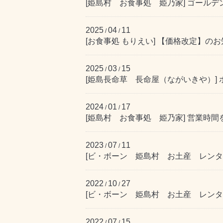
[姫島村 お食事処 姫乃家] ゴール
2025
04
11
/
/
[お食事処 もりえい] 【価格改定】の
2025
03
15
/
/
[姫島長命草 長命屋（ながいきや）]
2024
01
17
/
/
[姫島村 お食事処 姫乃家] 営業時
2023
07
11
/
/
[ビ・ボーン 姫島村 お土産 レンタ
2022
10
27
/
/
[ビ・ボーン 姫島村 お土産 レンタサ
2022
07
15
/
/