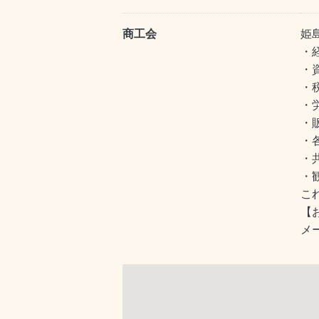
商工会
姫
・
・
・
・
・
・
・
・
こ
【
メール