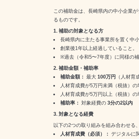
この補助金は、長崎県内の中小企業が
るものです。
1.
補助の対象となる方
長崎県内に主たる事業所を置く中
創業後
1
年以上経過していること。
※
過去（令和
5
〜
7
年度）に同様の
2.
補助金額・補助率
補助金額：
最大
100
万円
（人材育
人材育成費が
5
万円未満（税抜）の
人材育成費が
5
万円以上（税抜）の
補助率：
対象経費の
3
分の
2
以内
3.
対象となる経費
以下の
2
つの取り組みを組み合わせる
人材育成費（必須）：
デジタルに