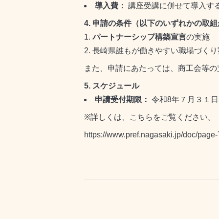
導入費：
講座受講に併せて導入す
4.
申請の条件（以下のいずれかの取組
パートナーシップ構築宣言
の実施
長崎県誰もが働きやすい職場づくり
また、申請にあたっては、商工会等の
5.
スケジュール
申請受付期限：
令和
8
年７月３１日
※
詳しくは、こちらをご覧ください。
https://www.pref.nagasaki.jp/doc/page