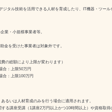
デジタル技術を活用できる人材を育成したり、
IT
機器・ツール
小企業・小規模事業者等。
補助金を受けた事業者は対象外です。
成費の総額により上限が変わります）
場合：上限
50
万円
場合：上限
100
万円
、あるいは人材育成のみを行う場合に適用されます。
関する講座受講（
1
講座
2
万円以上かつ
10
時間以上）や資格取得