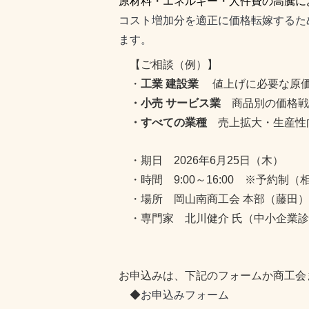
原材料・エネルギー・人件費の
高騰
に
コスト増加分を適正に価格転嫁するた
ます。
【ご相談（例）】
・
工業 建設業
値上げに必要な原価
・小売 サービス業
商品別の価格戦
・すべての業種
売上拡大・生産性
・期日 2026年6月25日（木）
・時間 9:00～16:00 ※予約制（相
・場所 岡山南商工会 本部（藤田）
・専門家 北川健介 氏（中小企業
お申込みは、下記のフォームか商工会
◆
お申込みフォーム