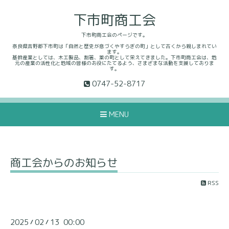
下市町商工会
下市町商工会のページです。
奈良県吉野郡下市町は「自然と歴史が息づくやすらぎの町」として古くから親しまれてい
ます。
基幹産業としては、木工製品、割箸、薬の町として栄えてきました。下市町商工会は、地
元の産業の活性化と地域の皆様のお役にたてるよう、さまざまな活動を支援しておりま
す。
0747-52-8717
MENU
商工会からのお知らせ
RSS
2025
02
13 00:00
/
/