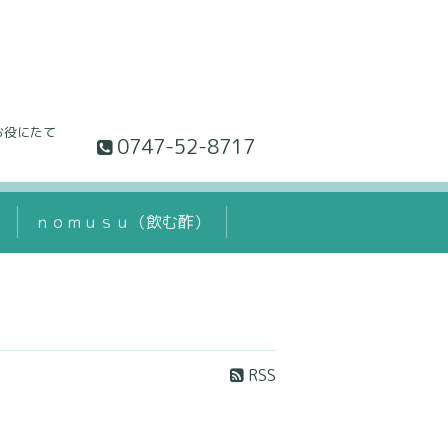
お役にたて
0747-52-8717
て
ｎｏｍｕｓｕ（飲む酢）
RSS