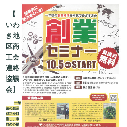
【
いわ
き地
区商
工会
連絡
協議
会】
一年
後の創業
成功を目
指し、事
前の心構