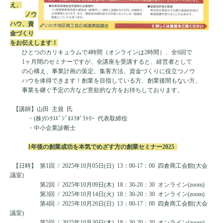
え、
ノウ
ハウ、資
金づくり
をお伝えします！
ひとつのカリキュラムで4時間（オンラインは2時間）、全6回で
1ヶ月間のセミナーですが、全講座を受講すると、経営者として
の心構え、事業計画の策定、集客方法、資金づくりに役立つノウ
ハウを体得できます！創業を目指している方、創業後間もない方、
事業を継ぐ予定の方など意欲的な方をお待ちしております。
【講師】山田 主規 氏
・(株)ﾘﾝｸｽﾋﾞｼﾞﾈｽﾗﾎﾞﾗﾄﾘｰ 代表取締役
・中小企業診断士
1年後の創業成功を本気でめざす方の創業セミナー2025
【日時】 第1回 / 2025年10月05日(日) 13：00-17：00 四倉商工会館(大会
議室)
第2回 / 2025年10月09日(木) 18：30-20：30 オンライン(zoom)
第3回 / 2025年10月14日(火) 18：30-20：30 オンライン(zoom)
第4回 / 2025年10月26日(日) 13：00-17：00 四倉商工会館(大会
議室)
第5回 / 2025年10月30日(木) 18：30-20：30 オンライン(zoom)