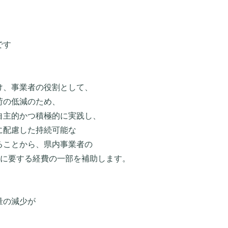
です
け、事業者の役割として、
荷の低減のため、
自主的かつ積極的に実践し、
に配慮した持続可能な
ることから、県内事業者の
新に要する経費の一部を補助します。
量の減少が