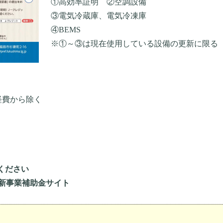
①高効率証明 ②空調設備
③電気冷蔵庫、電気冷凍庫
④BEMS
※①～③は現在使用している設備の更新に限る
経費から除く
ください
新事業補助金サイト