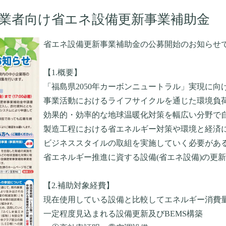
事業者向け省エネ設備更新事業補助金
省エネ設備更新事業補助金の公募開始のお知らせ
【1.概要】
「福島県2050年カーボンニュートラル」実現に向
事業活動におけるライフサイクルを通じた環境負
効果的・効率的な地球温暖化対策を幅広い分野で
製造工程における省エネルギー対策や環境と経済
ビジネススタイルの取組を実施していく必要があ
省エネルギー推進に資する設備(省エネ設備)の更
【2.補助対象経費】
現在使用している設備と比較してエネルギー消費
一定程度見込まれる設備更新及びBEMS構築