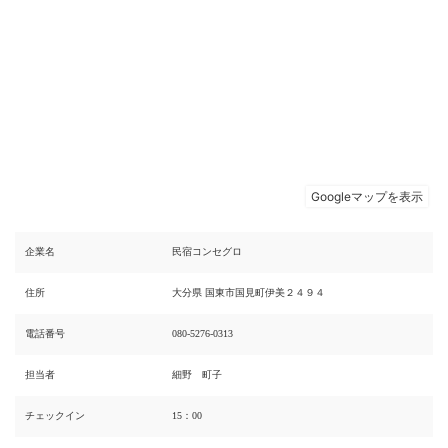
企業名
民宿コンセグロ
住所
大分県 国東市国見町伊美２４９４
電話番号
080-5276-0313
担当者
細野 町子
チェックイン
15：00