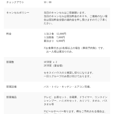
チェックアウト
10：00
キャンセルポリシー
当日のキャンセルはご容赦願います。
当日のキャンセルは宿泊料金の８０％、ご連絡のない場
合は宿泊料金全額の違約金を申し受けますのでご了承く
ださい。
料金
１泊２食 12,000円
１泊朝食 7,000円
素泊まり 6,000円
※お食事付きは2名様以上の場合（事前予約制）です。
お一人様は素泊りのみ。
部屋数
1F洋室 ｘ 2
2F洋室（宴会場）
セキスイハウスの１棟貸し切りになります。
一日１グループのみ受け付けております。
部屋設備
バス・トイレ・キッチン・エアコン完備。
部屋備品
テレビ、お茶セット、冷蔵庫、ドライヤー、リンスイン
シャンプー、ハミガキセット、カミソリ、タオル、バス
タオル等
※ビールサーバー有ります。樽をご予約される場合は、