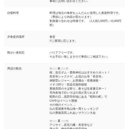
事前にお問い合わせください。
自慢料理
料理は地元の食材をふんだんに使用した家庭料理です。
（季節により内容が変わります）
刺身盛り合わせは時価です。 （5人前5,000円～10,000円
程）
夕食提供場所
食堂
※ご要望に応じます。
障がい者対応
バリアフリーです。
※お手伝い致しますので事前にご相談下さい。
周辺の観光
☆::::: 春 :::::☆
桜…並石ダム・栗島神社はおすすめスポット！
長安寺シャクナゲ…お花のお寺「長安寺」
体験型レジャー…お茶摘み・収穫体験・
イチゴ狩り・田染荘御田植祭
豊後高田のそば祭り…春そば生産量日本一！
市内各地で白いそばの花が見られます
昭和の日…高田市街地にある『昭和の町』で
GW中はイベント開催
その他のイベント…
仏の里国東半島山地一周トレッキング
仏の豊後高田ふれあいマラソン大会
☆::::: 夏 :::::☆
アジサイ…若宮八幡・長安寺など
蓮の花…佛信堂豊の国斎場内