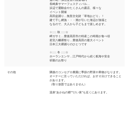
長崎鼻サマーフェスティバル…
浜辺で運動会やたくさんの露店、様々な
イベント開催
高田盆踊り…無形文化財「草地おどり」！
建て干し網漁・・・潮が引いた海辺が漁場と
なるので、大人から子どもまで楽しめます。
☆::::: 秋 :::::☆
岬ガサミ…豊後高田市の特産この時期が食べ頃
若宮八幡裸祭り…豊後高田の最大イベント
日本三大裸踊りのひとつです
☆::::: 冬 :::::☆
ホーランエンヤ…江戸時代から続く航海や安全
祈願のお祭り
その他
隣接のコンセグロ農園に季節の野菜や果物がなります。
オーナーに言っていただければ、おすそ分けできること
があります。
（取り放題ではありません）
温泉“あかねの郷”“けい泉”も近くにあります。