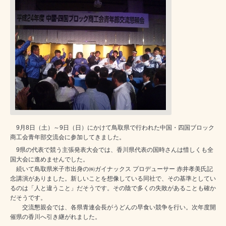
9月8日（土）～9日（日）にかけて鳥取県で行われた中国・四国ブロック
商工会青年部交流会に参加してきました。
9県の代表で競う主張発表大会では、香川県代表の国時さんは惜しくも全
国大会に進めませんでした。
続いて鳥取県米子市出身の㈱ガイナックス プロデューサー 赤井孝美氏記
念講演がありました。新しいことを想像している同社で、その基準としてい
るのは「人と違うこと」だそうです。その陰で多くの失敗があることも確か
だそうです。
交流懇親会では、各県青連会長がうどんの早食い競争を行い。次年度開
催県の香川へ引き継がれました。