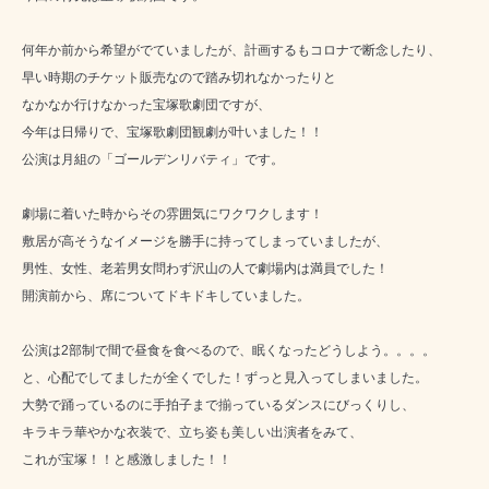
何年か前から希望がでていましたが、計画するもコロナで断念したり、
早い時期のチケット販売なので踏み切れなかったりと
なかなか行けなかった宝塚歌劇団ですが、
今年は日帰りで、宝塚歌劇団観劇が叶いました！！
公演は月組の「ゴールデンリバティ」です。
劇場に着いた時からその雰囲気にワクワクします！
敷居が高そうなイメージを勝手に持ってしまっていましたが、
男性、女性、老若男女問わず沢山の人で劇場内は満員でした！
開演前から、席についてドキドキしていました。
公演は2部制で間で昼食を食べるので、眠くなったどうしよう。。。。
と、心配でしてましたが全くでした！ずっと見入ってしまいました。
大勢で踊っているのに手拍子まで揃っているダンスにびっくりし、
キラキラ華やかな衣装で、立ち姿も美しい出演者をみて、
これが宝塚！！と感激しました！！