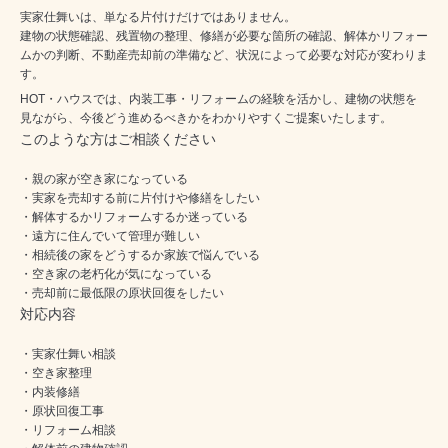
実家仕舞いは、単なる片付けだけではありません。
建物の状態確認、残置物の整理、修繕が必要な箇所の確認、解体かリフォー
ムかの判断、不動産売却前の準備など、状況によって必要な対応が変わりま
す。
HOT・ハウスでは、内装工事・リフォームの経験を活かし、建物の状態を
見ながら、今後どう進めるべきかをわかりやすくご提案いたします。
このような方はご相談ください
・親の家が空き家になっている
・実家を売却する前に片付けや修繕をしたい
・解体するかリフォームするか迷っている
・遠方に住んでいて管理が難しい
・相続後の家をどうするか家族で悩んでいる
・空き家の老朽化が気になっている
・売却前に最低限の原状回復をしたい
対応内容
・実家仕舞い相談
・空き家整理
・内装修繕
・原状回復工事
・リフォーム相談