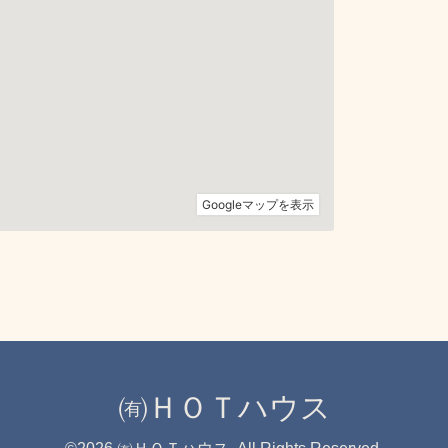
㈲ＨＯＴハウス