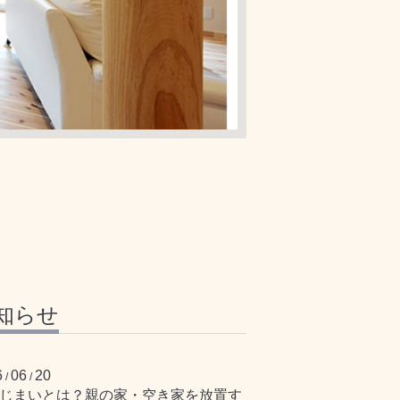
知らせ
6
06
20
/
/
じまいとは？親の家・空き家を放置す