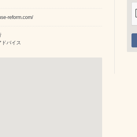
use-reform.com/
行
アドバイス