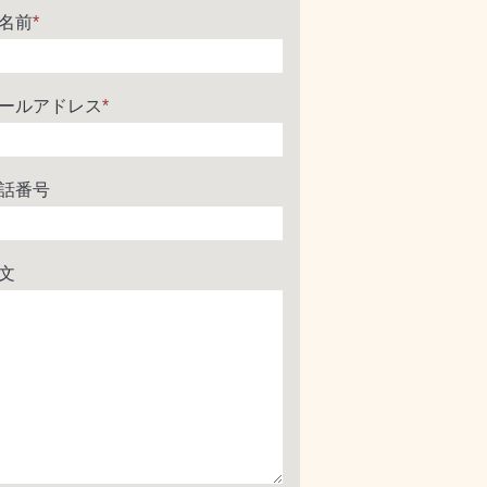
名前
*
ールアドレス
*
話番号
文