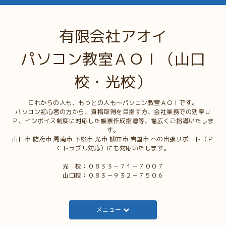
有限会社アオイ
パソコン教室ＡＯＩ（山口
校・光校）
これからの人も、もっとの人も～パソコン教室ＡＯＩです。
パソコン初心者の方から、資格取得を目指す方、会社業務での効率Ｕ
Ｐ、インボイス制度に対応した帳票作成指導等、幅広くご指導いたしま
す。
山口市 防府市 周南市 下松市 光市 柳井市 岩国市 への出張サポート（Ｐ
Ｃトラブル対応）にも対応いたします。
光 校：０８３３－７１－７００７
山口校：０８３－９３２－７５０６
メニュー